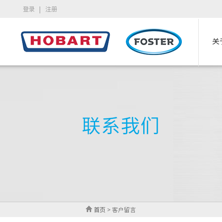
登录
|
注册
关
首页
> 客户留言