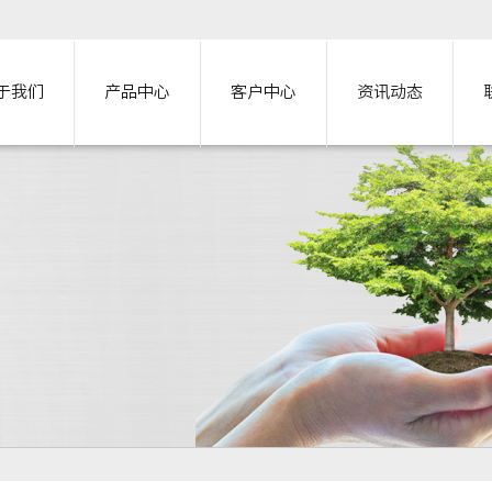
于我们
产品中心
客户中心
资讯动态