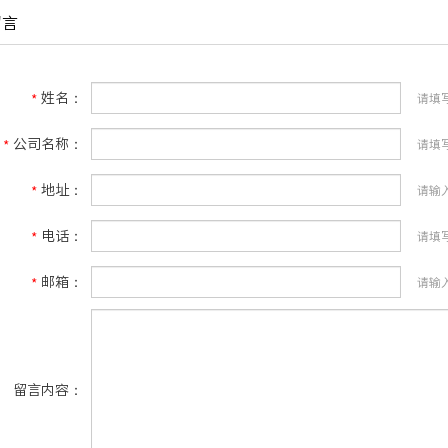
留言
姓名：
请填
*
公司名称：
请填
*
地址：
请输
*
电话：
请填
*
邮箱：
请输
*
留言内容：